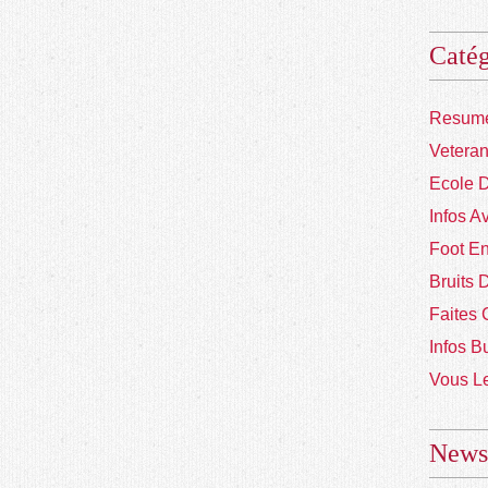
Catég
Resume
Vetera
Ecole 
Infos A
Foot En
Bruits 
Faites 
Infos B
Vous Le
Newsl