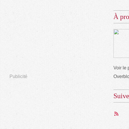
À pr
Voir le 
Publicité
Overbl
Suiv