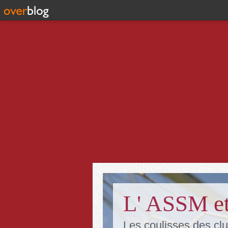
L' ASSM et
Les coulisses des clu