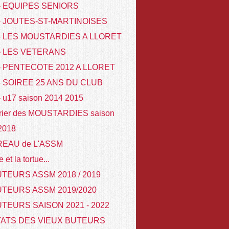
 - EQUIPES SENIORS
 - JOUTES-ST-MARTINOISES
 - LES MOUSTARDIES A LLORET
 - LES VETERANS
- PENTECOTE 2012 A LLORET
- SOIREE 25 ANS DU CLUB
- u17 saison 2014 2015
rier des MOUSTARDIES saison
 2018
REAU de L'ASSM
e et la tortue...
TEURS ASSM 2018 / 2019
UTEURS ASSM 2019/2020
TEURS SAISON 2021 - 2022
TATS DES VIEUX BUTEURS