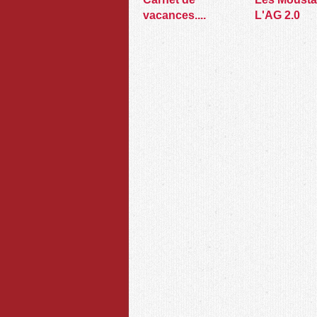
vacances....
L'AG 2.0