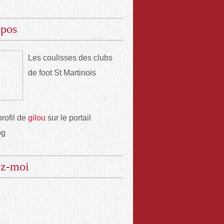
opos
Les coulisses des clubs
de foot St Martinois
profil de
gilou
sur le portail
og
ez-moi