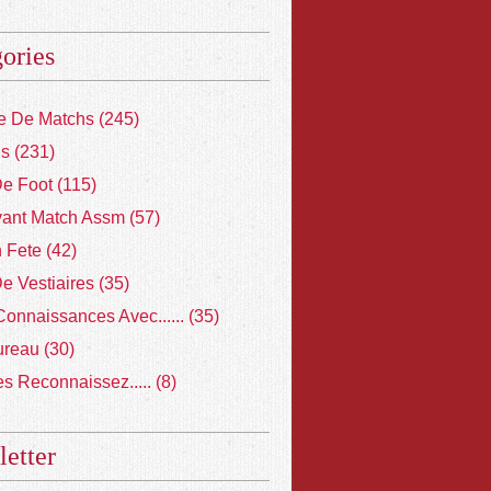
ories
 De Matchs
(245)
ns
(231)
De Foot
(115)
vant Match Assm
(57)
 Fete
(42)
De Vestiaires
(35)
Connaissances Avec......
(35)
ureau
(30)
s Reconnaissez.....
(8)
etter