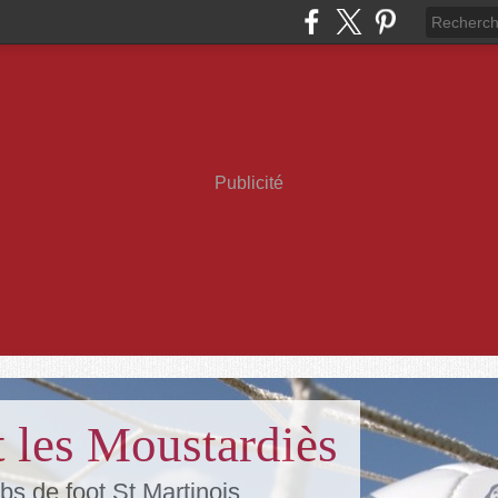
Publicité
 les Moustardiès
bs de foot St Martinois