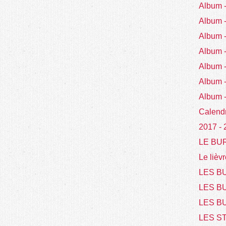
Album
Album
Album
Album
Album 
Album 
Album 
Calend
2017 -
LE BU
Le lièvr
LES BU
LES B
LES BU
LES S