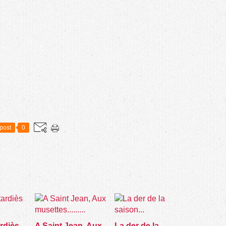
post
0
iès ....
A Saint Jean, Aux
La der de la