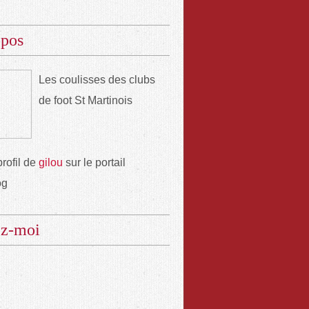
opos
Les coulisses des clubs
de foot St Martinois
profil de
gilou
sur le portail
og
ez-moi