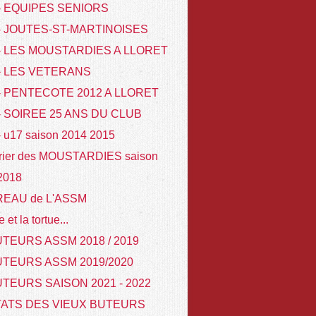
 - EQUIPES SENIORS
 - JOUTES-ST-MARTINOISES
 - LES MOUSTARDIES A LLORET
 - LES VETERANS
- PENTECOTE 2012 A LLORET
- SOIREE 25 ANS DU CLUB
- u17 saison 2014 2015
rier des MOUSTARDIES saison
 2018
REAU de L'ASSM
e et la tortue...
TEURS ASSM 2018 / 2019
UTEURS ASSM 2019/2020
TEURS SAISON 2021 - 2022
TATS DES VIEUX BUTEURS