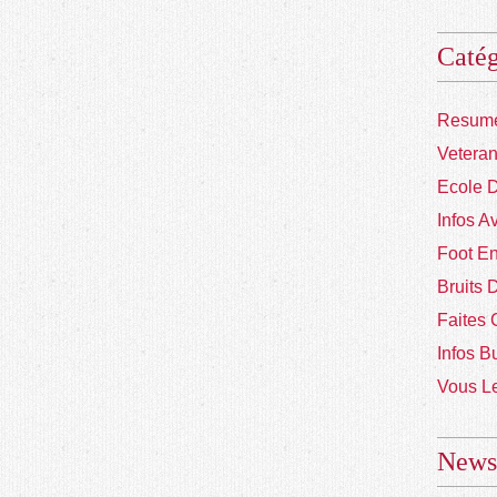
Catég
Resume
Vetera
Ecole 
Infos A
Foot En
Bruits 
Faites 
Infos B
Vous Le
Newsl