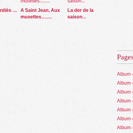
iès ....
A Saint Jean, Aux
La der de la
musettes.........
saison...
Page
Album 
Album 
Album 
Album 
Album 
Album 
Album 