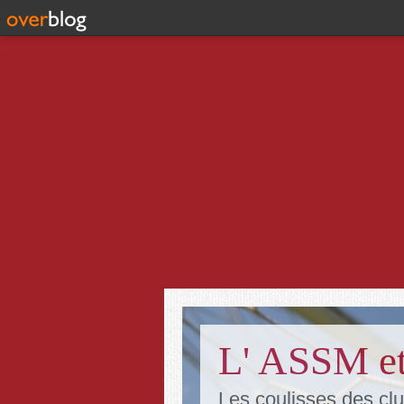
L' ASSM et
Les coulisses des clu