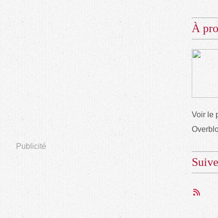
À pr
Voir le 
Overbl
Publicité
Suiv