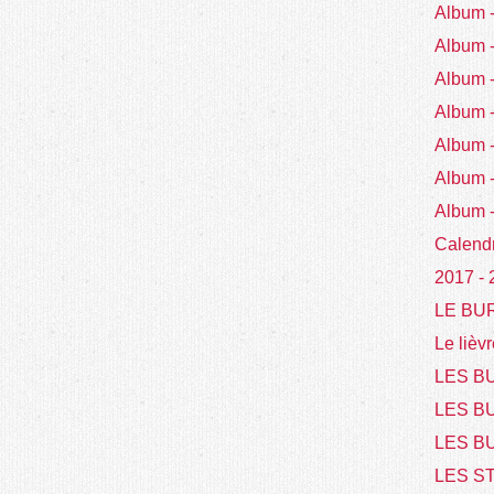
Album
Album
Album
Album
Album 
Album 
Album 
Calend
2017 -
LE BU
Le lièvr
LES BU
LES B
LES BU
LES S