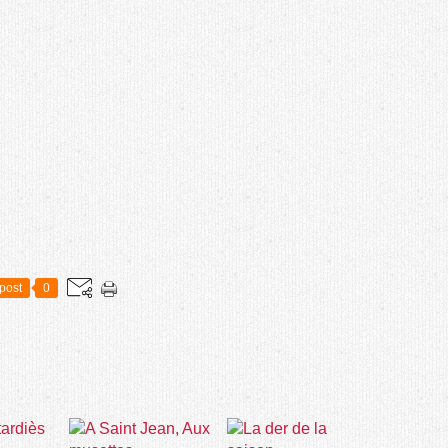
post
0