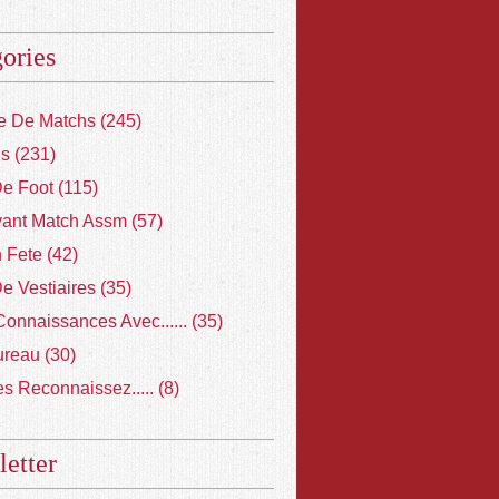
ories
 De Matchs
(245)
ns
(231)
De Foot
(115)
vant Match Assm
(57)
 Fete
(42)
De Vestiaires
(35)
Connaissances Avec......
(35)
ureau
(30)
s Reconnaissez.....
(8)
etter