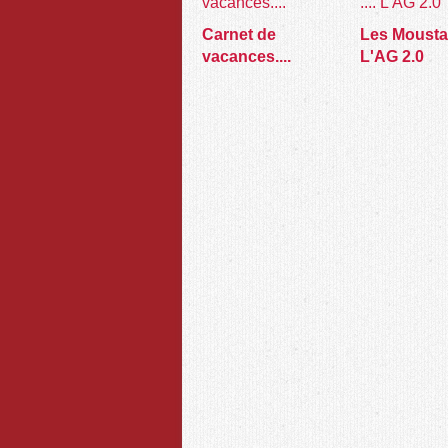
Carnet de
Les Moustard
vacances....
L'AG 2.0