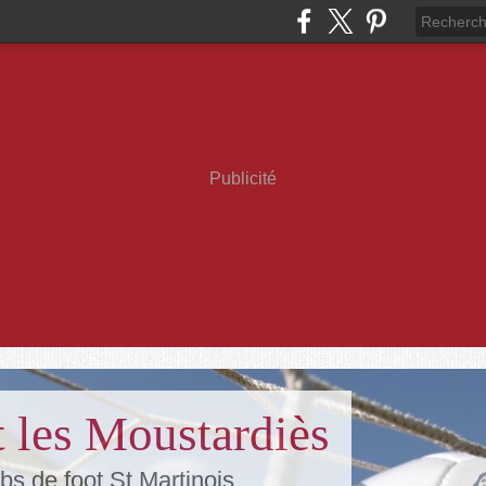
Publicité
 les Moustardiès
bs de foot St Martinois