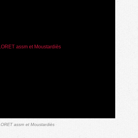
LLORET assm et Moustardiès