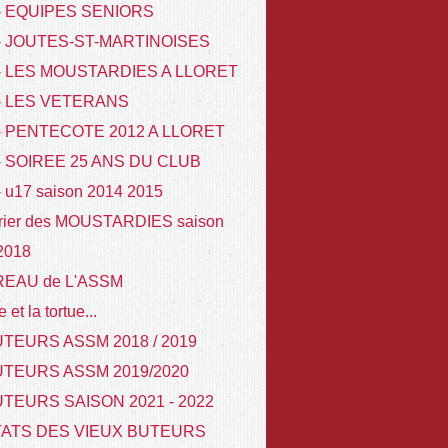
 - EQUIPES SENIORS
 - JOUTES-ST-MARTINOISES
 - LES MOUSTARDIES A LLORET
 - LES VETERANS
- PENTECOTE 2012 A LLORET
- SOIREE 25 ANS DU CLUB
- u17 saison 2014 2015
rier des MOUSTARDIES saison
 2018
REAU de L'ASSM
e et la tortue...
TEURS ASSM 2018 / 2019
UTEURS ASSM 2019/2020
TEURS SAISON 2021 - 2022
TATS DES VIEUX BUTEURS