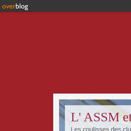
L' ASSM et
Les coulisses des clu