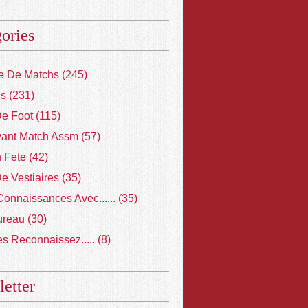
ories
 De Matchs
(245)
ns
(231)
De Foot
(115)
vant Match Assm
(57)
 Fete
(42)
De Vestiaires
(35)
Connaissances Avec......
(35)
ureau
(30)
s Reconnaissez.....
(8)
etter