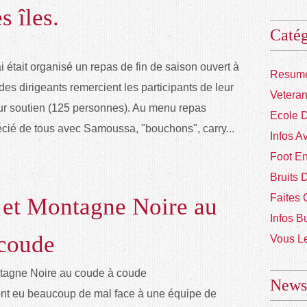
s îles.
Catég
était organisé un repas de fin de saison ouvert à
Resume
es dirigeants remercient les participants de leur
Vetera
ur soutien (125 personnes). Au menu repas
Ecole 
cié de tous avec Samoussa, "bouchons", carry...
Infos A
Foot En
Bruits 
Faites 
et Montagne Noire au
Infos B
 coude
Vous Le
Newsl
ont eu beaucoup de mal face à une équipe de