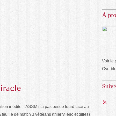
À pr
Voir le 
Overbl
iracle
Suiv
ion inédite, l'ASSM n'a pas pesée lourd face au
 feuille de match 3 vétérans (thierry, éric et gilles)