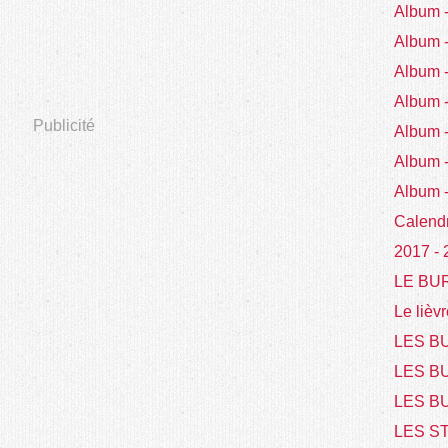
Album
Album
Album
Album
Publicité
Album 
Album 
Album 
Calend
2017 -
LE BU
Le lièvr
LES BU
LES B
LES BU
LES S