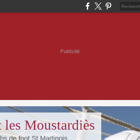
Publicité
 les Moustardiès
bs de foot St Martinois