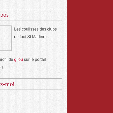
opos
Les coulisses des clubs
de foot St Martinois
profil de
gilou
sur le portail
og
ez-moi