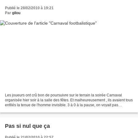
Publié le 28/02/2010 à 19:21
Par
gilou
Les joueurs ont crû bon de poursuivre sur le terrain la soirée Carnaval
organisée hier soir à la salle des fêtes. Et malheureusement , ils avaient tous
enfilés la tenue de l'homme invisible. 3 à 0 à la pause, on voyait pas
comment les joueurs allaient...
Pas si nul que ça
Publié le 21/02/2010 à 22:57