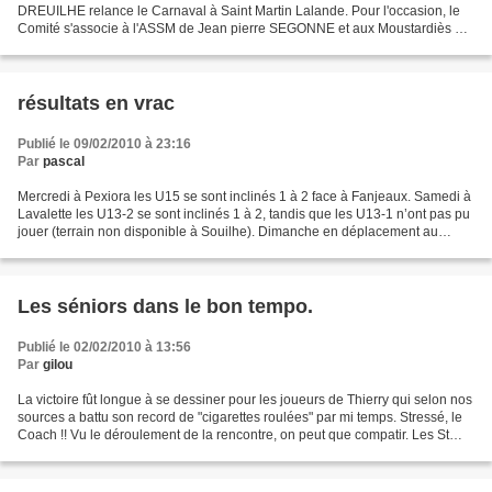
DREUILHE relance le Carnaval à Saint Martin Lalande. Pour l'occasion, le
Comité s'associe à l'ASSM de Jean pierre SEGONNE et aux Moustardiès de
Patrick LATCHE et Jean Philippe PEYRAS....
résultats en vrac
Publié le 09/02/2010 à 23:16
Par
pascal
Mercredi à Pexiora les U15 se sont inclinés 1 à 2 face à Fanjeaux. Samedi à
Lavalette les U13-2 se sont inclinés 1 à 2, tandis que les U13-1 n’ont pas pu
jouer (terrain non disponible à Souilhe). Dimanche en déplacement au
Cougaing les U15 se sont encore...
Les séniors dans le bon tempo.
Publié le 02/02/2010 à 13:56
Par
gilou
La victoire fût longue à se dessiner pour les joueurs de Thierry qui selon nos
sources a battu son record de "cigarettes roulées" par mi temps. Stressé, le
Coach !! Vu le déroulement de la rencontre, on peut que compatir. Les St
Martinois étaient menés...