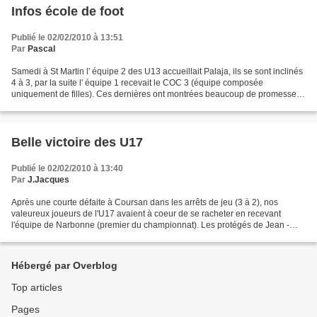
Infos école de foot
Publié le 02/02/2010 à 13:51
Par
Pascal
Samedi à St Martin l' équipe 2 des U13 accueillait Palaja, ils se sont inclinés
4 à 3, par la suite l' équipe 1 recevait le COC 3 (équipe composée
uniquement de filles). Ces dernières ont montrées beaucoup de promesses
footballistiques pour l’avenir mais...
Belle victoire des U17
Publié le 02/02/2010 à 13:40
Par
J.Jacques
Après une courte défaite à Coursan dans les arrêts de jeu (3 à 2), nos
valeureux joueurs de l'U17 avaient à coeur de se racheter en recevant
l'équipe de Narbonne (premier du championnat). Les protégés de Jean -
Jacques et Eric n' ont pas fait dans la...
Hébergé par Overblog
Top articles
Pages