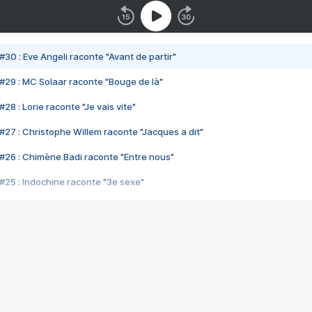
#30 : Eve Angeli raconte "Avant de partir"
#29 : MC Solaar raconte "Bouge de là"
28 : Lorie raconte "Je vais vite"
#27 : Christophe Willem raconte "Jacques a dit"
#26 : Chimène Badi raconte "Entre nous"
#25 : Indochine raconte "3e sexe"
#24 : Zaho raconte "C'est chelou"
#23 : Patrick Bruel raconte "Au café des délices"
#22 : Kyo raconte "Le chemin"
#21 : Nolwenn Leroy raconte "Cassé"
#20 : Patrick Hernandez raconte "Born to be alive"