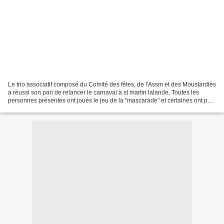
Le trio associatif composé du Comité des fêtes, de l'Assm et des Moustardiès
a réussi son pari de relancer le carnaval à st martin lalande. Toutes les
personnes présentes ont joués le jeu de la "mascarade" et certaines ont pû
revivrer leurs rêves d'enfance....