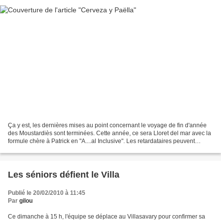
Ça y est, les dernières mises au point concernant le voyage de fin d'année
des Moustardiès sont terminées. Cette année, ce sera Lloret del mar avec la
formule chère à Patrick en "A....al Inclusive". Les retardataires peuvent
encore (jusqu'à mardi) s'inscrire...
Les séniors défient le Villa
Publié le 20/02/2010 à 11:45
Par
gilou
Ce dimanche à 15 h, l'équipe se déplace au Villasavary pour confirmer sa