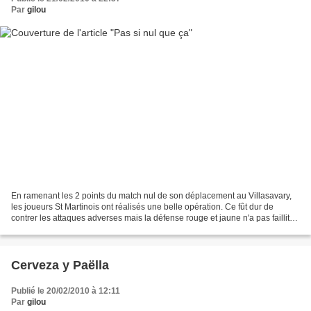
Par
gilou
En ramenant les 2 points du match nul de son déplacement au Villasavary,
les joueurs St Martinois ont réalisés une belle opération. Ce fût dur de
contrer les attaques adverses mais la défense rouge et jaune n'a pas faillit
dans cette tâche à l'image de...
Cerveza y Paëlla
Publié le 20/02/2010 à 12:11
Par
gilou