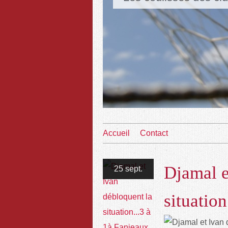
Accueil
Contact
Djamal e
25 sept.
situation