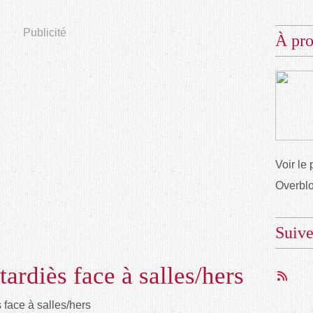
Publicité
À pr
Voir le 
Overbl
Suiv
ardiès face à salles/hers