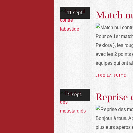
Match nu
11 sept.
Pour ce 1er match
Pexiora ), les rou
avec les 2 points
équipes qui ont al
LIRE LA SUITE
Reprise 
5 sept.
Bonjour à tous. A
plusieurs apéros