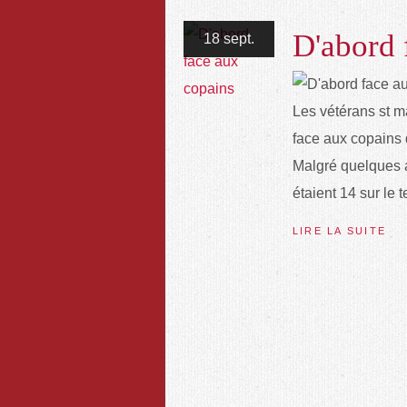
D'abord 
18 sept.
Les vétérans st ma
face aux copains d
Malgré quelques a
étaient 14 sur le 
LIRE LA SUITE