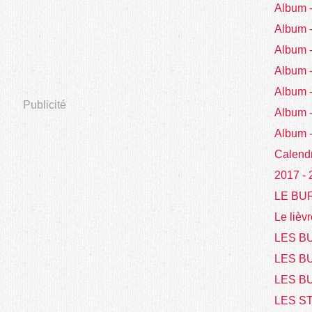
Album
Album
Album
Album
Album 
Publicité
Album 
Album 
Calend
2017 -
LE BU
Le lièvr
LES BU
LES B
LES BU
LES S