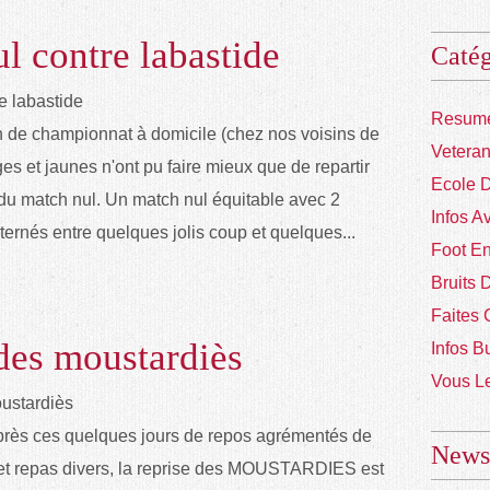
l contre labastide
Catég
Resume
 de championnat à domicile (chez nos voisins de
Vetera
ges et jaunes n'ont pu faire mieux que de repartir
Ecole 
 du match nul. Un match nul équitable avec 2
Infos A
ternés entre quelques jolis coup et quelques...
Foot En
Bruits 
Faites 
des moustardiès
Infos B
Vous Le
près ces quelques jours de repos agrémentés de
Newsl
 et repas divers, la reprise des MOUSTARDIES est