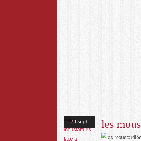
les moust
24 sept.