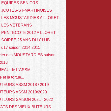
 - EQUIPES SENIORS
 - JOUTES-ST-MARTINOISES
 - LES MOUSTARDIES A LLORET
 - LES VETERANS
- PENTECOTE 2012 A LLORET
- SOIREE 25 ANS DU CLUB
- u17 saison 2014 2015
rier des MOUSTARDIES saison
 2018
REAU de L'ASSM
e et la tortue...
TEURS ASSM 2018 / 2019
UTEURS ASSM 2019/2020
TEURS SAISON 2021 - 2022
TATS DES VIEUX BUTEURS