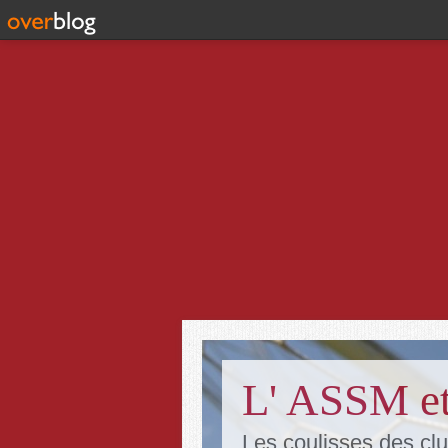
L' ASSM et
Les coulisses des clu