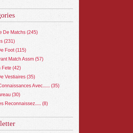
ories
 De Matchs
(245)
ns
(231)
De Foot
(115)
vant Match Assm
(57)
 Fete
(42)
De Vestiaires
(35)
Connaissances Avec......
(35)
ureau
(30)
s Reconnaissez.....
(8)
etter