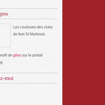
opos
Les coulisses des clubs
de foot St Martinois
profil de
gilou
sur le portail
og
ez-moi