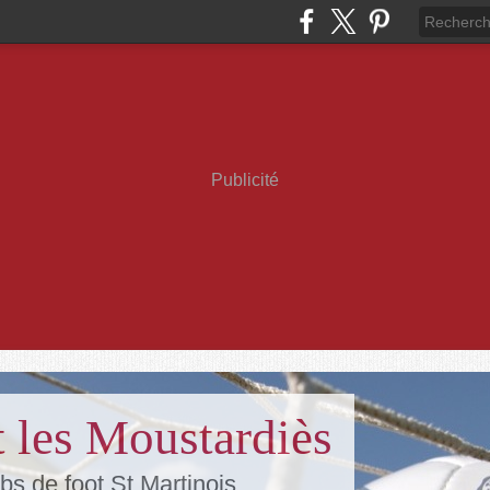
Publicité
 les Moustardiès
bs de foot St Martinois