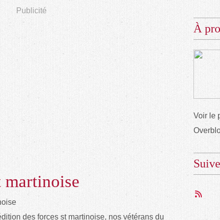
Publicité
À pr
Voir le 
Overbl
Suiv
t martinoise
dition des forces st martinoise, nos vétérans du