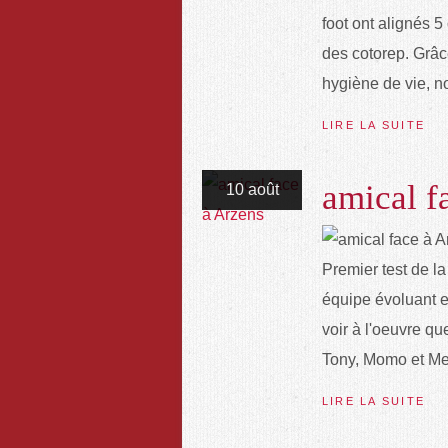
foot ont alignés 
des cotorep. Grâc
hygiène de vie, n
LIRE LA SUITE
amical f
10 août
Premier test de l
équipe évoluant en
voir à l'oeuvre q
Tony, Momo et Me
LIRE LA SUITE