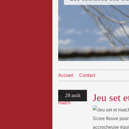
Accueil
Contact
Jeu set 
29 août
Score fleuve pour 
accrocheuse équi