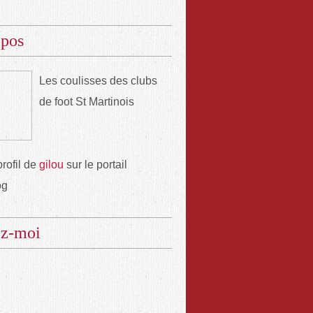
opos
Les coulisses des clubs
de foot St Martinois
profil de
gilou
sur le portail
og
ez-moi