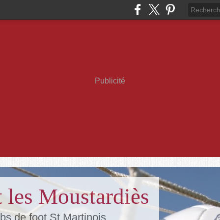
Publicité
 les Moustardiès
bs de foot St Martinois