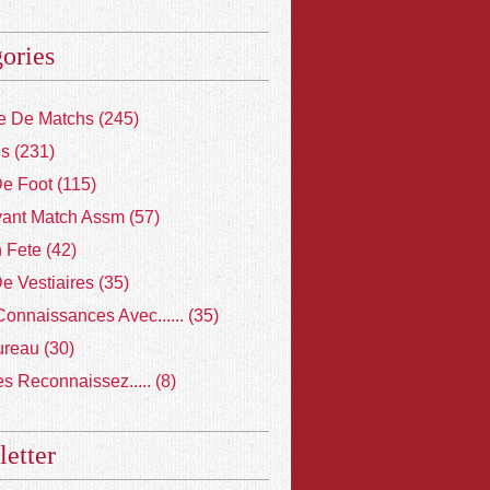
ories
 De Matchs
(245)
ns
(231)
De Foot
(115)
vant Match Assm
(57)
 Fete
(42)
De Vestiaires
(35)
Connaissances Avec......
(35)
ureau
(30)
s Reconnaissez.....
(8)
etter