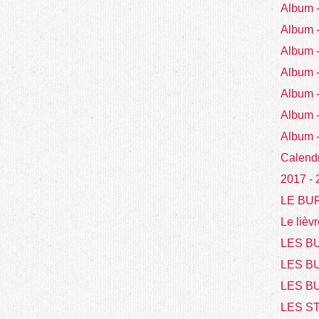
Album
Album
Album
Album
Album 
Album 
Album 
Calend
2017 -
LE BU
Le lièvr
LES BU
LES B
LES BU
LES S