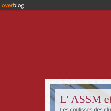
L' ASSM et
Les coulisses des clu