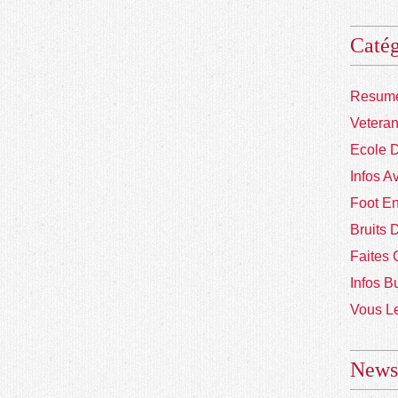
Catég
Resume
Vetera
Ecole 
Infos A
Foot En
Bruits 
Faites 
Infos B
Vous Le
Newsl