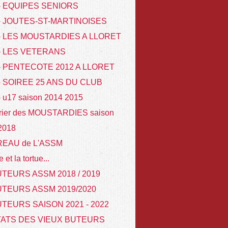
 - EQUIPES SENIORS
 - JOUTES-ST-MARTINOISES
 - LES MOUSTARDIES A LLORET
 - LES VETERANS
- PENTECOTE 2012 A LLORET
- SOIREE 25 ANS DU CLUB
- u17 saison 2014 2015
rier des MOUSTARDIES saison
 2018
REAU de L'ASSM
e et la tortue...
TEURS ASSM 2018 / 2019
UTEURS ASSM 2019/2020
TEURS SAISON 2021 - 2022
TATS DES VIEUX BUTEURS