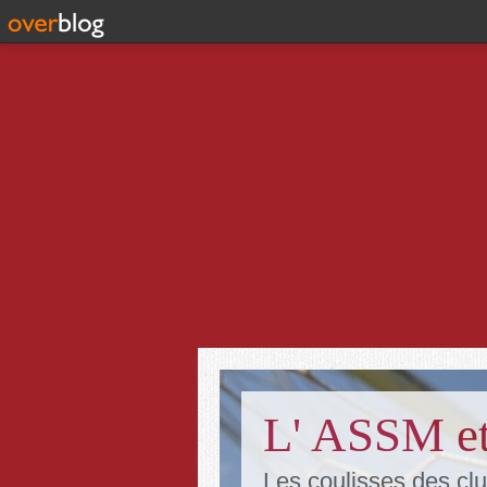
L' ASSM et
Les coulisses des clu