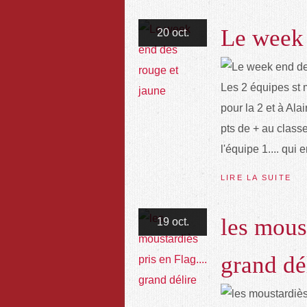
Le week 
20 oct.
Les 2 équipes st 
pour la 2 et à Ala
pts de + au class
l'équipe 1.... qui
LIRE LA SUITE
les moust
19 oct.
grand dé