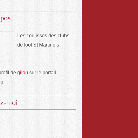
opos
Les coulisses des clubs
de foot St Martinois
profil de
gilou
sur le portail
og
ez-moi