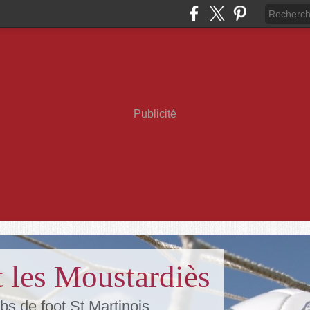
Publicité
 les Moustardiès
bs de foot St Martinois