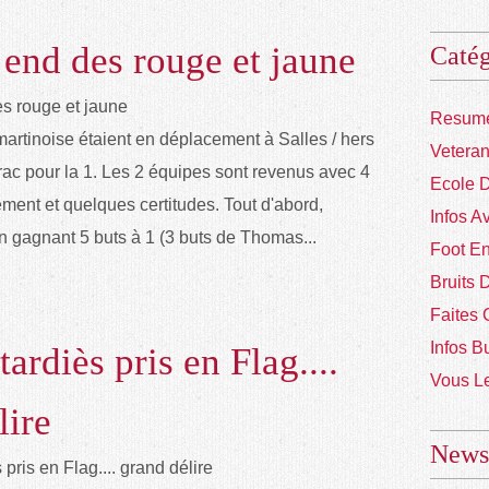
end des rouge et jaune
Catég
Resume
martinoise étaient en déplacement à Salles / hers
Vetera
irac pour la 1. Les 2 équipes sont revenus avec 4
Ecole 
ement et quelques certitudes. Tout d'abord,
Infos A
 en gagnant 5 buts à 1 (3 buts de Thomas...
Foot En
Bruits 
Faites 
Infos B
ardiès pris en Flag....
Vous Le
lire
Newsl