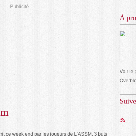
Publicité
À pr
Voir le 
Overbl
Suiv
sm
scrit ce week end par les joueurs de L'ASSM. 3 buts