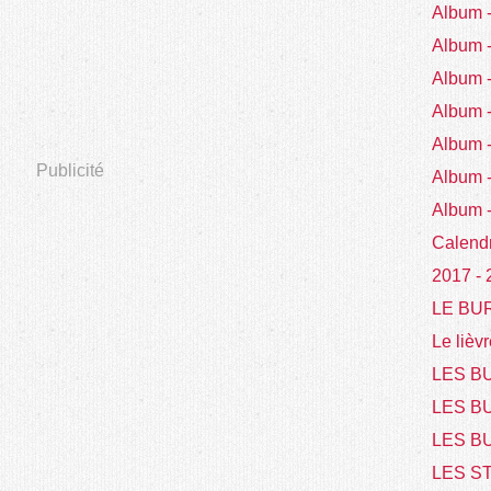
Album
Album
Album
Album
Album 
Publicité
Album 
Album 
Calend
2017 -
LE BU
Le lièvr
LES BU
LES B
LES BU
LES S