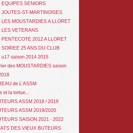
 - EQUIPES SENIORS
 - JOUTES-ST-MARTINOISES
 - LES MOUSTARDIES A LLORET
 - LES VETERANS
- PENTECOTE 2012 A LLORET
- SOIREE 25 ANS DU CLUB
- u17 saison 2014 2015
rier des MOUSTARDIES saison
 2018
REAU de L'ASSM
e et la tortue...
TEURS ASSM 2018 / 2019
UTEURS ASSM 2019/2020
TEURS SAISON 2021 - 2022
TATS DES VIEUX BUTEURS