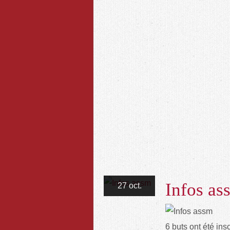
Infos as
27 oct.
6 buts ont été in