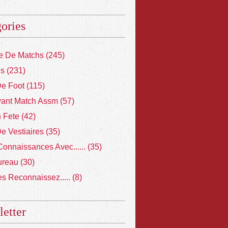
ories
 De Matchs
(245)
ns
(231)
De Foot
(115)
vant Match Assm
(57)
 Fete
(42)
De Vestiaires
(35)
Connaissances Avec......
(35)
ureau
(30)
s Reconnaissez.....
(8)
etter