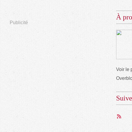
À pr
Publicité
Voir le 
Overbl
Suiv