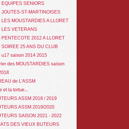
 - EQUIPES SENIORS
 - JOUTES-ST-MARTINOISES
 - LES MOUSTARDIES A LLORET
 - LES VETERANS
- PENTECOTE 2012 A LLORET
- SOIREE 25 ANS DU CLUB
- u17 saison 2014 2015
rier des MOUSTARDIES saison
 2018
REAU de L'ASSM
e et la tortue...
TEURS ASSM 2018 / 2019
UTEURS ASSM 2019/2020
TEURS SAISON 2021 - 2022
TATS DES VIEUX BUTEURS