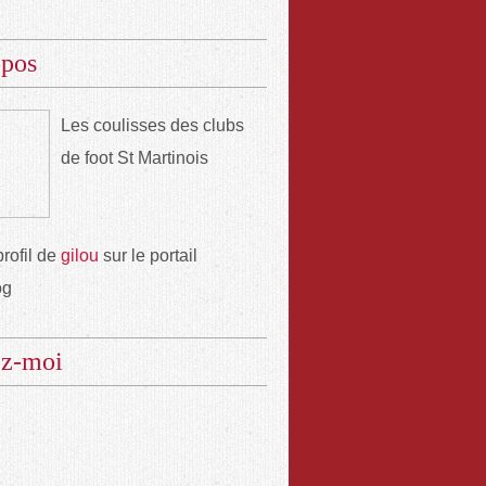
opos
Les coulisses des clubs
de foot St Martinois
profil de
gilou
sur le portail
og
ez-moi