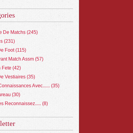
ories
 De Matchs
(245)
ns
(231)
De Foot
(115)
vant Match Assm
(57)
 Fete
(42)
De Vestiaires
(35)
Connaissances Avec......
(35)
ureau
(30)
s Reconnaissez.....
(8)
etter