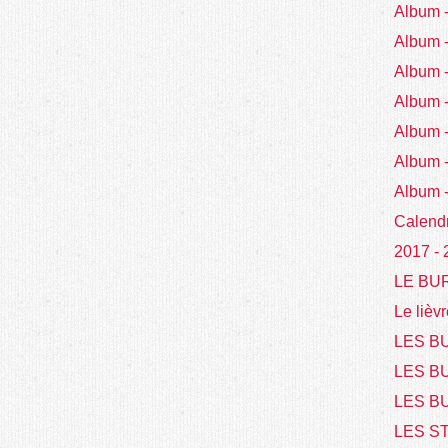
Album
Album
Album
Album
Album 
Album 
Album 
Calend
2017 -
LE BU
Le lièvr
LES BU
LES B
LES BU
LES S