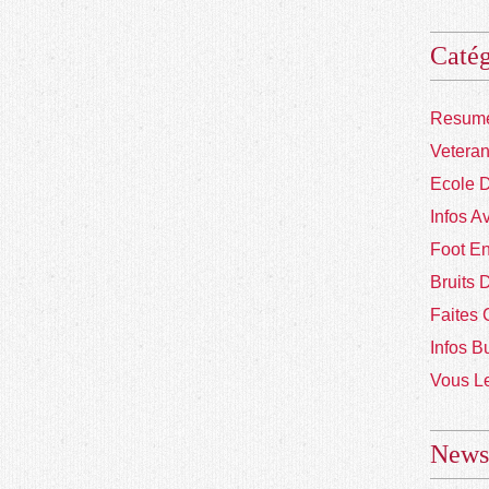
Catég
Resume
Vetera
Ecole 
Infos A
Foot En
Bruits 
Faites 
Infos B
Vous Le
Newsl