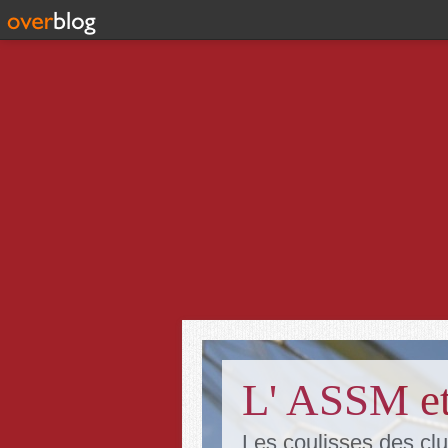
L' ASSM et
Les coulisses des clu