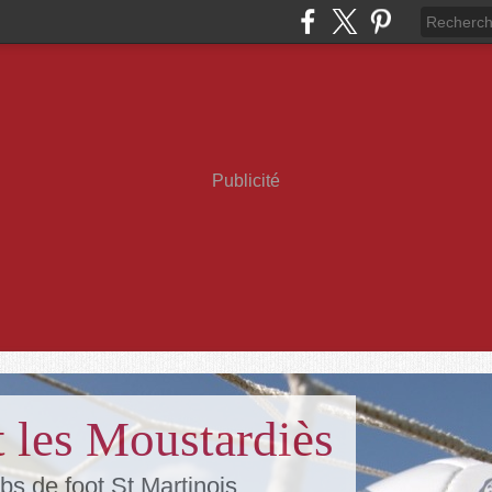
Publicité
 les Moustardiès
bs de foot St Martinois