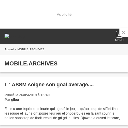
Publicité
MENU
Accueil
» MOBILE.ARCHIVES
MOBILE.ARCHIVES
L ' ASSM soigne son goal average....
Publié le 26/05/2019 à 16:40
Par
gilou
Face à une équipe diminuée qui a joué le jeu jusqu'au coup de sifflet final,
les rouge et jaune ont posés leur jeu et ont déroulés en faisant courir le
ballon sans trop de fioritures ni de gri gri inutiles. Djawad a ouvert le score,
puis Mounir et ensuite...