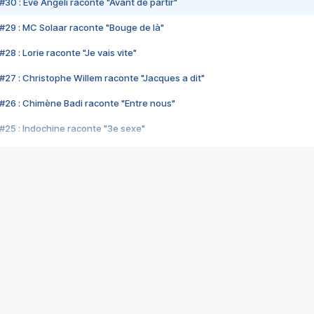
#30 : Eve Angeli raconte "Avant de partir"
#29 : MC Solaar raconte "Bouge de là"
28 : Lorie raconte "Je vais vite"
#27 : Christophe Willem raconte "Jacques a dit"
#26 : Chimène Badi raconte "Entre nous"
#25 : Indochine raconte "3e sexe"
#24 : Zaho raconte "C'est chelou"
#23 : Patrick Bruel raconte "Au café des délices"
#22 : Kyo raconte "Le chemin"
#21 : Nolwenn Leroy raconte "Cassé"
#20 : Patrick Hernandez raconte "Born to be alive"
#19 : Lorie raconte "Près de moi"
#18 : Michael Jones raconte "A nos actes manqués" (avec Jean-Jacque