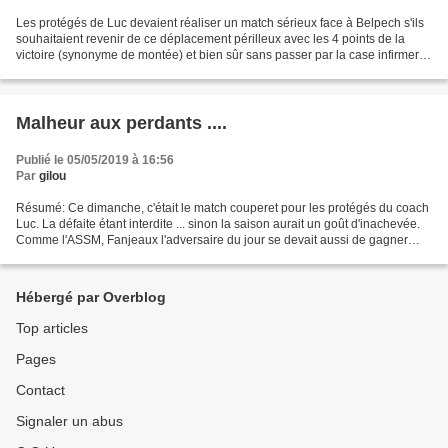
Les protégés de Luc devaient réaliser un match sérieux face à Belpech s'ils
souhaitaient revenir de ce déplacement périlleux avec les 4 points de la
victoire (synonyme de montée) et bien sûr sans passer par la case infirmerie.
Hé oui, il faut le dire,...
Malheur aux perdants ....
Publié le 05/05/2019 à 16:56
Par
gilou
Résumé: Ce dimanche, c'était le match couperet pour les protégés du coach
Luc. La défaite étant interdite ... sinon la saison aurait un goût d'inachevée.
Comme l'ASSM, Fanjeaux l'adversaire du jour se devait aussi de gagner
pour espérer monter à l'étage...
Hébergé par Overblog
Top articles
Pages
Contact
Signaler un abus