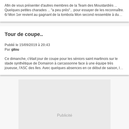
Afin de vous présenter d'autres membres de la Team des Moustardiès ...
Quelques petites charades ... "a peu près"... pour essayer de les reconnaître.
6/ Mon 1er revient au gagnant de la tombola Mon second ressemble à du
pognon, de la thune , du flouze...
Tour de coupe..
Publié le 15/09/2019 à 20:43
Par
gilou
Ce dimanche, c'était jour de coupe pour les séniors saint martinois sur le
stade synthétique de Domairon à carcassonne face à une équipe très
joueuse, l'ASC des Iles. Avec quelques absences en ce début de saison, le
coach n'avait retenu que 12 joueurs...
Publicité