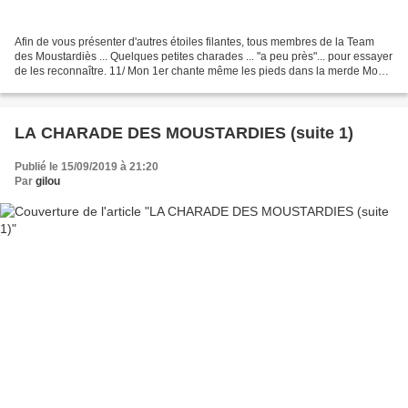
Afin de vous présenter d'autres étoiles filantes, tous membres de la Team
des Moustardiès ... Quelques petites charades ... "a peu près"... pour essayer
de les reconnaître. 11/ Mon 1er chante même les pieds dans la merde Mon
second s'exclame Mon tout...
LA CHARADE DES MOUSTARDIES (suite 1)
Publié le 15/09/2019 à 21:20
Par
gilou