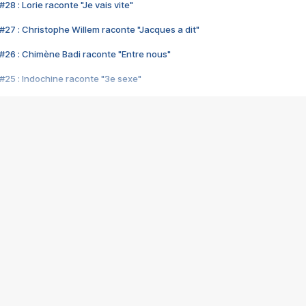
28 : Lorie raconte "Je vais vite"
#27 : Christophe Willem raconte "Jacques a dit"
#26 : Chimène Badi raconte "Entre nous"
#25 : Indochine raconte "3e sexe"
#24 : Zaho raconte "C'est chelou"
#23 : Patrick Bruel raconte "Au café des délices"
#22 : Kyo raconte "Le chemin"
#21 : Nolwenn Leroy raconte "Cassé"
#20 : Patrick Hernandez raconte "Born to be alive"
#19 : Lorie raconte "Près de moi"
#18 : Michael Jones raconte "A nos actes manqués" (avec Jean-Jacque
#17 : Khaled raconte "Aïcha"
#16 : Corneille raconte "Parce qu'on vient de loin"