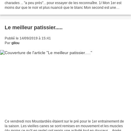
charades ... "a peu près"... pour essayer de les reconnaître. 1/ Mon 1er est
moins dur que le noir et plus nuancé que le blanc Mon second est une
commune varoise proche de Toulon Mon...
Le meilleur patissier.....
Publié le 14/09/2019 à 15:41
Par
gilou
Ce vendredi nos Moustardiès étaient sur le pré pour le 1er entrainement de
la saison. Les vieilles canes se sont remises en mouvement et les muscles
(du moins ce qu'il en reste) ont repris une activité tout en douceur.... Après