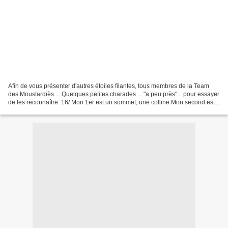
Afin de vous présenter d'autres étoiles filantes, tous membres de la Team
des Moustardiès ... Quelques petites charades ... "a peu près"... pour essayer
de les reconnaître. 16/ Mon 1er est un sommet, une colline Mon second est
un appât que l'on fixe à...