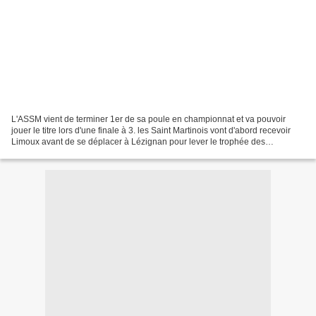
L'ASSM vient de terminer 1er de sa poule en championnat et va pouvoir
jouer le titre lors d'une finale à 3. les Saint Martinois vont d'abord recevoir
Limoux avant de se déplacer à Lézignan pour lever le trophée des
champions. Pas de calcul à faire lors...