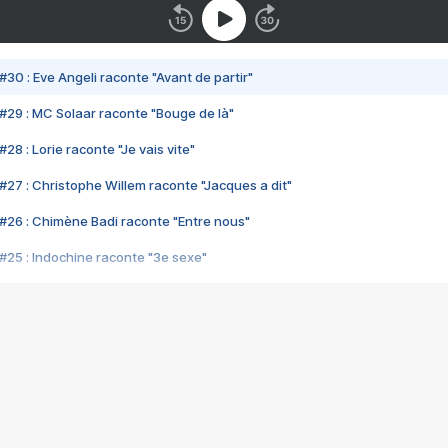
#30 : Eve Angeli raconte "Avant de partir"
#29 : MC Solaar raconte "Bouge de là"
28 : Lorie raconte "Je vais vite"
#27 : Christophe Willem raconte "Jacques a dit"
#26 : Chimène Badi raconte "Entre nous"
#25 : Indochine raconte "3e sexe"
#24 : Zaho raconte "C'est chelou"
#23 : Patrick Bruel raconte "Au café des délices"
#22 : Kyo raconte "Le chemin"
#21 : Nolwenn Leroy raconte "Cassé"
#20 : Patrick Hernandez raconte "Born to be alive"