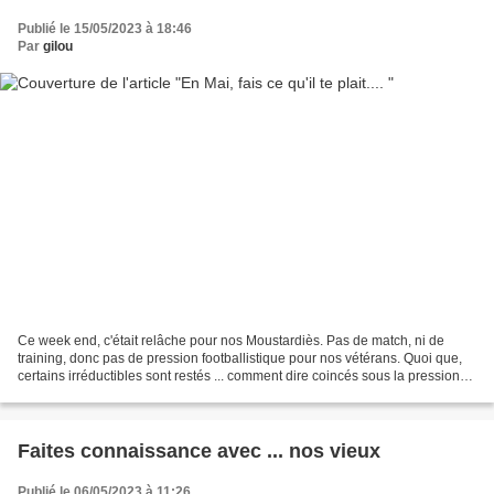
Publié le 15/05/2023 à 18:46
Par
gilou
Ce week end, c'était relâche pour nos Moustardiès. Pas de match, ni de
training, donc pas de pression footballistique pour nos vétérans. Quoi que,
certains irréductibles sont restés ... comment dire coincés sous la pression
catalane (évidemment je ne...
Faites connaissance avec ... nos vieux
Publié le 06/05/2023 à 11:26