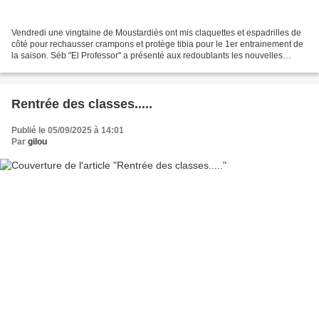
Vendredi une vingtaine de Moustardiès ont mis claquettes et espadrilles de
côté pour rechausser crampons et protège tibia pour le 1er entrainement de
la saison. Séb "El Professor" a présenté aux redoublants les nouvelles
recrues (David, Rémy et Nicolas)...
Rentrée des classes.....
Publié le 05/09/2025 à 14:01
Par
gilou