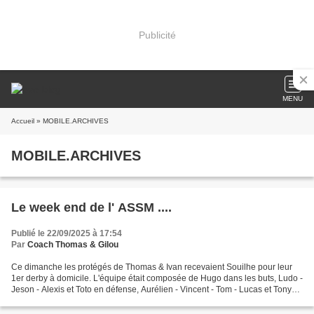
Publicité
MENU
Accueil
» MOBILE.ARCHIVES
MOBILE.ARCHIVES
Le week end de l' ASSM ....
Publié le 22/09/2025 à 17:54
Par
Coach Thomas & Gilou
Ce dimanche les protégés de Thomas & Ivan recevaient Souilhe pour leur
1er derby à domicile. L'équipe était composée de Hugo dans les buts, Ludo -
Jeson - Alexis et Toto en défense, Aurélien - Vincent - Tom - Lucas et Tony
en milieu et Jérémy en pointe...