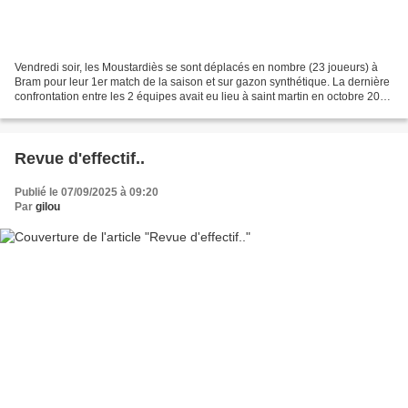
Vendredi soir, les Moustardiès se sont déplacés en nombre (23 joueurs) à
Bram pour leur 1er match de la saison et sur gazon synthétique. La dernière
confrontation entre les 2 équipes avait eu lieu à saint martin en octobre 2017
et elles n'avaient pu se...
Revue d'effectif..
Publié le 07/09/2025 à 09:20
Par
gilou