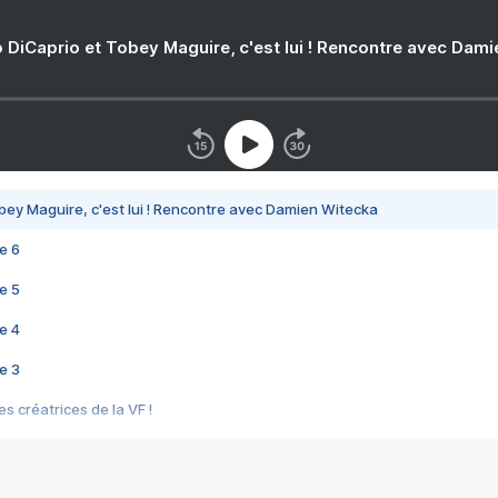
 DiCaprio et Tobey Maguire, c'est lui ! Rencontre avec Dam
bey Maguire, c'est lui ! Rencontre avec Damien Witecka
e 6
e 5
e 4
e 3
s créatrices de la VF !
e 2
e 1