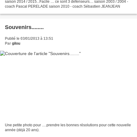
saison 2014 / 2015...Facile .... ce sont 3 défenseurs.... saison 2003 / 2004 -
coach Pascal PERELADE saison 2010 - coach Sébastien JEANJEAN
Souvenirs........
Publié le 03/01/2013 à 13:51
Par
gilou
Une petite photo pour .....prendre les bonnes résolutions pour cette nouvelle
année (déjà 20 ans).