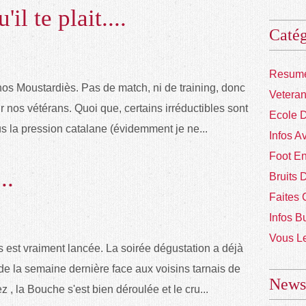
il te plait....
Catég
Resume
nos Moustardiès. Pas de match, ni de training, donc
Vetera
r nos vétérans. Quoi que, certains irréductibles sont
Ecole 
us la pression catalane (évidemment je ne...
Infos A
Foot En
..
Bruits 
Faites 
Infos B
Vous Le
s est vraiment lancée. La soirée dégustation a déjà
 de la semaine dernière face aux voisins tarnais de
Newsl
 , la Bouche s'est bien déroulée et le cru...