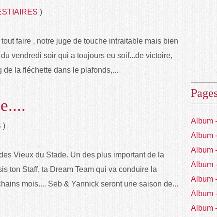
ESTIAIRES
)
out faire , notre juge de touche intraitable mais bien
du vendredi soir qui a toujours eu soif...de victoire,
 de la fléchette dans le plafonds,...
Page
....
Album 
S
)
Album 
Album 
s des Vieux du Stade. Un des plus important de la
Album 
sis ton Staff, ta Dream Team qui va conduire la
Album 
hains mois.... Seb & Yannick seront une saison de...
Album 
Album 