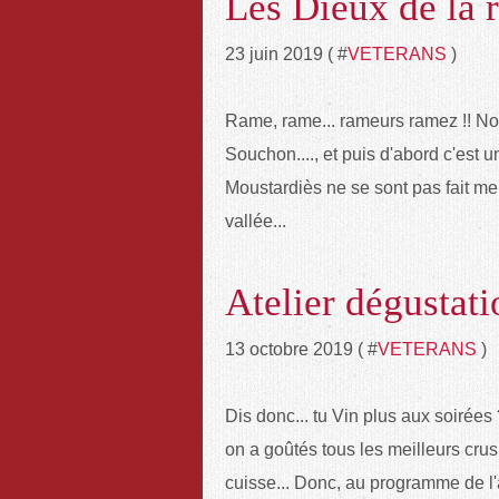
Les Dieux de la ri
23 juin 2019 ( #
VETERANS
)
Rame, rame... rameurs ramez !! N
Souchon...., et puis d'abord c'est u
Moustardiès ne se sont pas fait me
vallée...
Atelier dégustatio
13 octobre 2019 ( #
VETERANS
)
Dis donc... tu Vin plus aux soirée
on a goûtés tous les meilleurs crus
cuisse... Donc, au programme de l'a