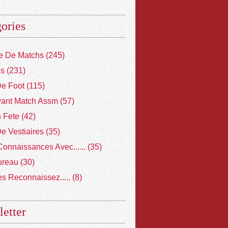
ories
 De Matchs
(245)
ns
(231)
De Foot
(115)
vant Match Assm
(57)
 Fete
(42)
De Vestiaires
(35)
Connaissances Avec......
(35)
ureau
(30)
s Reconnaissez.....
(8)
etter