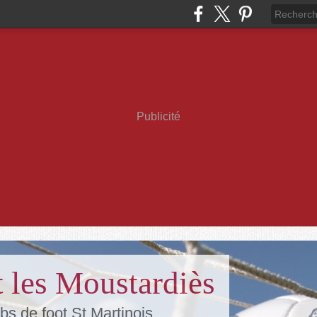
Publicité
 les Moustardiès
bs de foot St Martinois