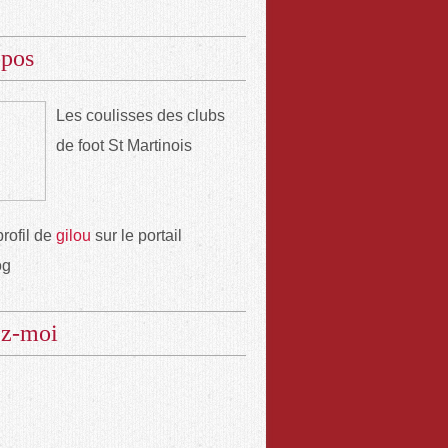
opos
Les coulisses des clubs
de foot St Martinois
profil de
gilou
sur le portail
og
ez-moi