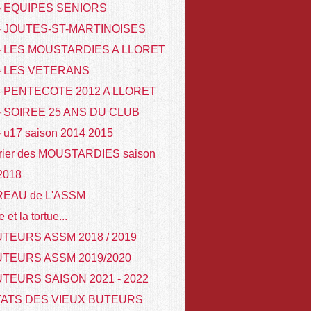
 - EQUIPES SENIORS
 - JOUTES-ST-MARTINOISES
 - LES MOUSTARDIES A LLORET
 - LES VETERANS
- PENTECOTE 2012 A LLORET
- SOIREE 25 ANS DU CLUB
- u17 saison 2014 2015
rier des MOUSTARDIES saison
 2018
REAU de L'ASSM
e et la tortue...
TEURS ASSM 2018 / 2019
UTEURS ASSM 2019/2020
TEURS SAISON 2021 - 2022
TATS DES VIEUX BUTEURS