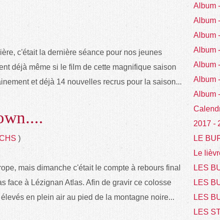
Album
Album
Album
Album
ère, c'était la dernière séance pour nos jeunes
Album 
ent déjà même si le film de cette magnifique saison
Album 
rainement et déjà 14 nouvelles recrus pour la saison...
Album 
Calend
own....
2017 -
TCHS
)
LE BU
Le lièvr
ope, mais dimanche c'était le compte à rebours final
LES BU
 face à Lézignan Atlas. Afin de gravir ce colosse
LES B
 élevés en plein air au pied de la montagne noire...
LES BU
LES S