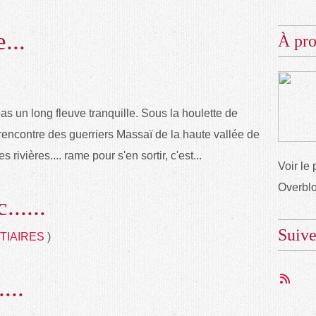
...
À pr
as un long fleuve tranquille. Sous la houlette de
 rencontre des guerriers Massaï de la haute vallée de
rivières.... rame pour s'en sortir, c'est...
Voir le 
Overbl
.....
Suiv
TIAIRES
)
...