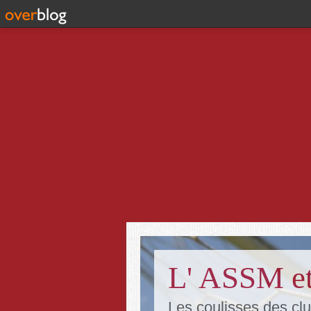
L' ASSM et
Les coulisses des clu