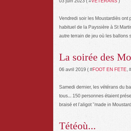
03 juin 2023 ( #
VETERANS
)
Vendredi soir les Moustardiès ont pr
habituel de la Payssière à St Marti
autre terrain de jeu où les ballons 
La soirée des Mou
06 avril 2019 ( #
FOOT EN FETE
, 
Samedi dernier, les vétérans du ba
tous... 150 personnes étaient prés
braisé et l'aligot "made in Mousta
Tétéoù...